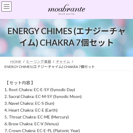
コ
ナ
ン
ビ
テ
ゲ
ン
ー
ツ
シ
ENERGY CHIMES (エナジーチャ
へ
ョ
ス
ン
イム) CHAKRA 7個セット
キ
に
ッ
移
プ
動
HOME
ヒーリング楽器
チャイム
ENERGY CHIMES (エナジーチャイム) CHAKRA 7個セット
【 セット内容 】
1. Root Chakra: EC-E-SY (Synodic Day)
2. Sacral Chakra: EC-M-SY (Synodic Moon)
3. Navel Chakra: EC-S (Sun)
4. Heart Chakra: EC-E (Earth)
5. Throat Chakra: EC-ME (Mercury)
6. Brow Chakra: EC-V (Venus)
7. Crown Chakra: EC-E-PL (Platonic Year)