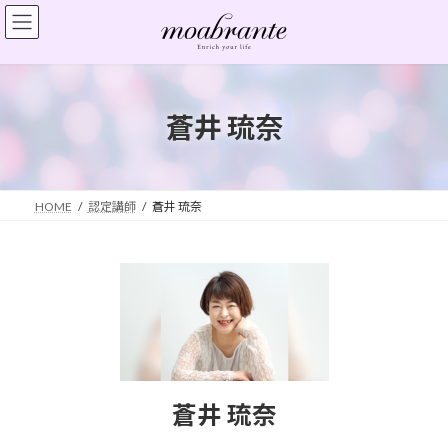
コ
ナ
ン
ビ
テ
ゲ
ン
ー
ツ
シ
へ
ョ
蒼井 琉奈
ス
ン
キ
に
ッ
移
プ
動
HOME
認定講師
蒼井 琉奈
蒼井 琉奈