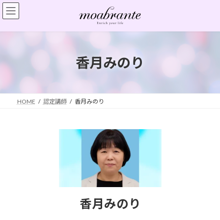
コ
ナ
ン
ビ
テ
ゲ
ン
ー
ツ
シ
へ
ョ
香月みのり
ス
ン
キ
に
ッ
移
プ
動
HOME
認定講師
香月みのり
香月みのり