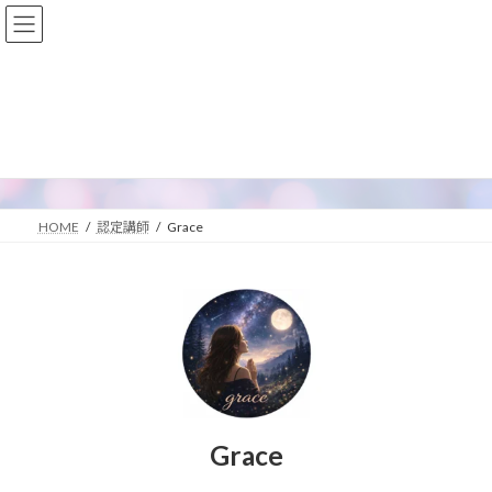
コ
ナ
ン
ビ
テ
ゲ
ン
ー
ツ
シ
へ
ョ
Grace
ス
ン
キ
に
ッ
移
プ
動
HOME
認定講師
Grace
Grace